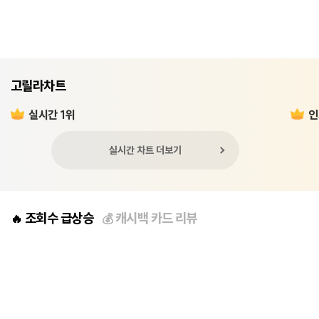
고릴라차트
실시간 1위
인
실시간 차트 더보기
조회수 급상승
캐시백 카드 리뷰
🔥
💰