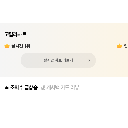
고릴라차트
실시간 1위
인
실시간 차트 더보기
조회수 급상승
캐시백 카드 리뷰
🔥
💰